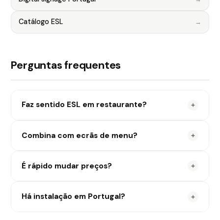
Catálogo ESL
Perguntas frequentes
Faz sentido ESL em restaurante?
Sim, em vitrines, takeaway e pontos com preço
Combina com ecrãs de menu?
exposto ao público.
Sim. ESL e digital signage podem trabalhar em
É rápido mudar preços?
conjunto.
Sim. Atualização centralizada em segundos.
Há instalação em Portugal?
Sim, com apoio da Rational Innovation.