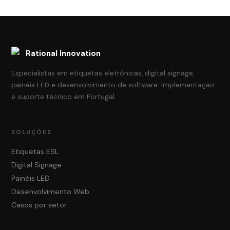
Rational Innovation
Especialistas em etiquetas eletrónicas, digital signage,
painéis LED e desenvolvimento de software. Implementação
e suporte técnico em Portugal.
SOLUÇÕES
Etiquetas ESL
Digital Signage
Painéis LED
Desenvolvimento Web
Casos por setor