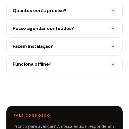
Quantos ecrãs preciso?
Depende do espaço e objetivos — definimos no
Posso agendar conteúdos?
diagnóstico inicial.
Sim. Horários, zonas e campanhas por ecrã ou
Fazem instalação?
grupo.
Sim. Incluímos instalação, configuração e suporte
Funciona offline?
em Portugal.
A arquitetura é planeado para robustez; detalhes
dependem do projeto.
FALE CONNOSCO
Pronto para avançar? A nossa equipa responde em